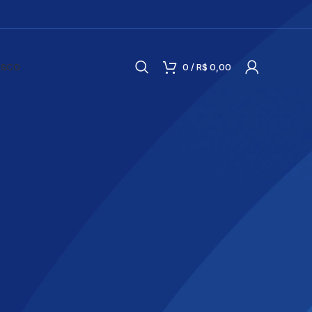
OSCO
0
/
R$
0,00